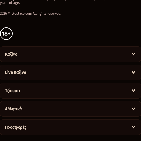
years of age.
2026 © Westace.com All rights reserved.
Καζίνο
Live Καζίνο
Τζάκποτ
Αθλητικά
Προσφορές