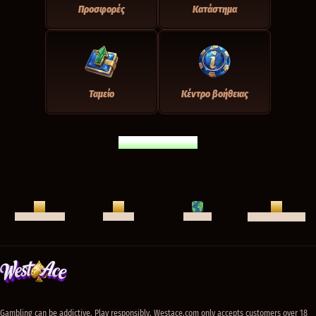
Προσφορές
Κατάστημα
Ταμείο
Κέντρο βοήθειας
Αρχική σελίδα
Ζωντανή Συνομιλία
Κέντρο βοήθειας
Εφαρμογή
Ελληνικά
Gambling can be addictive. Play responsibly. Westace.com only accepts customers over 18