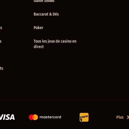
Game Shows
Baccarat & Dés
és
Poker
s
Tous les jeux de casino en
direct
ts
Plus