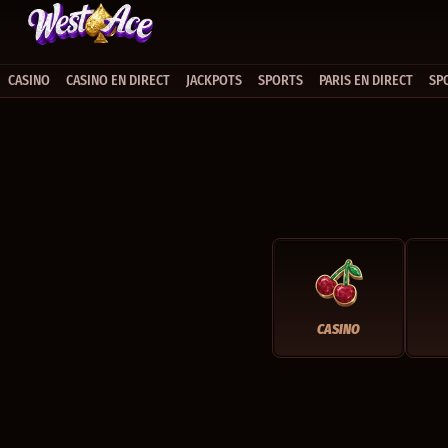
CASINO
CASINO EN DIRECT
JACKPOTS
SPORTS
PARIS EN DIRECT
SP
CASINO