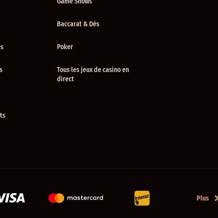
Game Shows
Baccarat & Dés
és
Poker
s
Tous les jeux de casino en
direct
ts
Plus