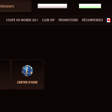
SE CONNECTER
S'INSCRIRE
rnisseurs
COUPE DU MONDE GO !
CLUB VIP
PROMOTIONS
RÉCOMPENSES
CENTRE D'AIDE