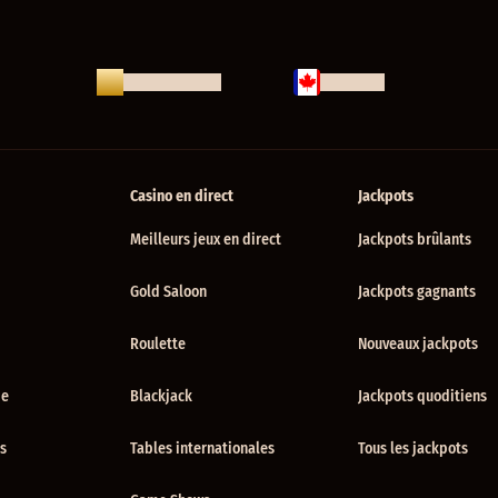
CENTRE D'AIDE
FRANÇAIS
Casino en direct
Jackpots
Meilleurs jeux en direct
Jackpots brûlants
Gold Saloon
Jackpots gagnants
Roulette
Nouveaux jackpots
de
Blackjack
Jackpots quoditiens
s
Tables internationales
Tous les jackpots