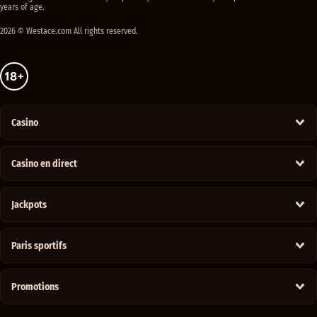
years of age.
2026 © Westace.com All rights reserved.
Casino
Casino en direct
Jackpots
Paris sportifs
Promotions