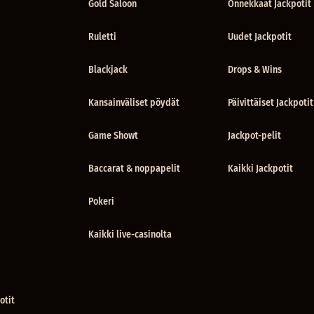
Gold Saloon
Onnekkaat Jackpotit
Ruletti
Uudet Jackpotit
Blackjack
Drops & Wins
Kansainväliset pöydät
Päivittäiset Jackpotit
Game Showt
Jackpot-pelit
Baccarat & noppapelit
Kaikki Jackpotit
Pokeri
Kaikki live-casinolta
otit