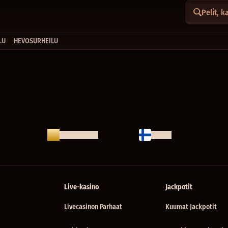
Pelit, k
LU
HEVOSURHEILU
OHJEKESKUS
SUOMI
Live-kasino
Jackpotit
Livecasinon Parhaat
Kuumat Jackpotit