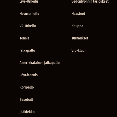
Live-Urheilu
Vedonlyönnin tarjoukset
Hevosurheilu
Haasteet
VR-Urheilu
Kauppa
Tennis
Turnaukset
Jalkapallo
Vip-klubi
Amerikkalainen Jalkapallo
Pöytätennis
Koripallo
Baseball
Jääkiekko