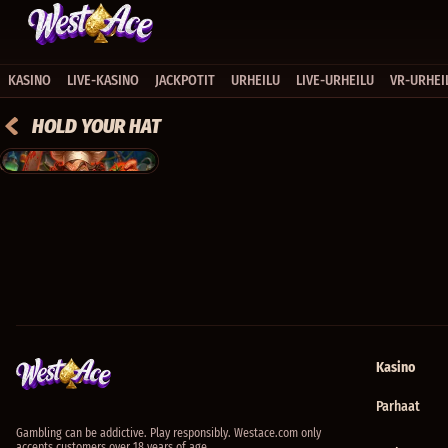
KASINO
LIVE-KASINO
JACKPOTIT
URHEILU
LIVE-URHEILU
VR-URHEI
HOLD YOUR HAT
Cooked
Kasino
Parhaat
Gambling can be addictive. Play responsibly. Westace.com only
accepts customers over 18 years of age.