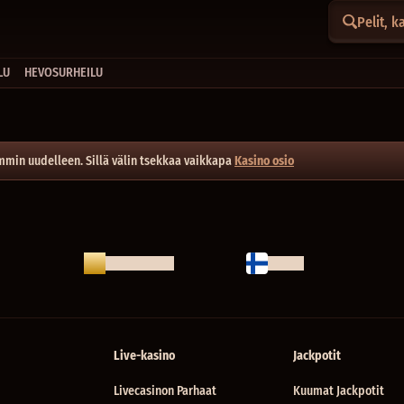
Pelit, k
LU
HEVOSURHEILU
emmin uudelleen. Sillä välin tsekkaa vaikkapa
Kasino osio
OHJEKESKUS
SUOMI
Live-kasino
Jackpotit
Livecasinon Parhaat
Kuumat Jackpotit