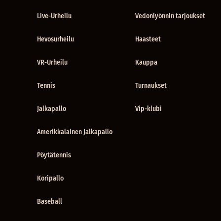
Live-Urheilu
Vedonlyönnin tarjoukset
Hevosurheilu
Haasteet
VR-Urheilu
Kauppa
Tennis
Turnaukset
Jalkapallo
Vip-klubi
Amerikkalainen Jalkapallo
Pöytätennis
Koripallo
Baseball