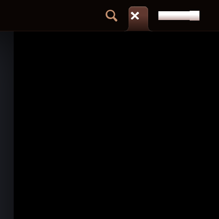
TALLETA