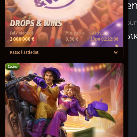
DROPS & WINS
Palkintopotti:
Min. panos:
Päättyy:
2 000 000 €
0,50 €
13pv 01:22:06
Katso lisätiedot
Casino