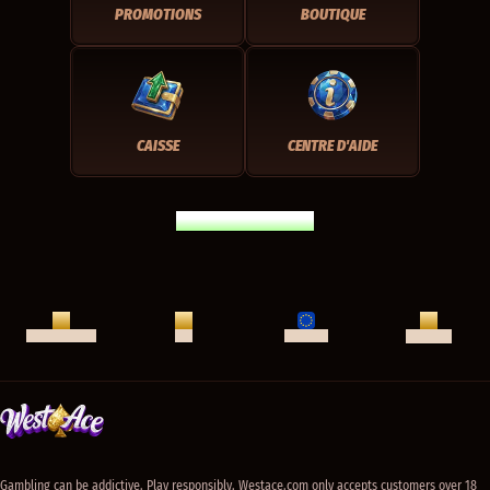
PROMOTIONS
BOUTIQUE
CAISSE
CENTRE D'AIDE
PAGE D'ACCUEIL
LIVE CHAT
CENTRE D'AIDE
APP
FRANÇAIS
Gambling can be addictive. Play responsibly. Westace.com only accepts customers over 18