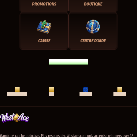
PROMOTIONS
BOUTIQUE
CAISSE
CENTRE D'AIDE
PAGE D'ACCUEIL
LIVE CHAT
CENTRE D'AIDE
APP
FRANÇAIS
Gambling can be addictive. Play responsibly. Westace.com only accepts customers over 18