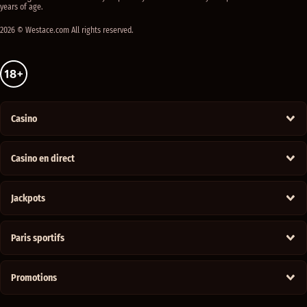
years of age.
2026 © Westace.com All rights reserved.
Casino
Casino en direct
Jackpots
Paris sportifs
Promotions