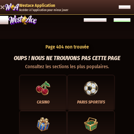
Westace Application
OUVRIR
Accéder à l'application pour mieux jouer
SE CONNECTER
S'INSCRIRE
Page 404 non trouvée
OUPS ! NOUS NE TROUVONS PAS CETTE PAGE
Consultez les sections les plus populaires.
CASINO
PARIS SPORTIFS