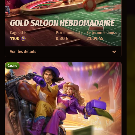
GOLD SALOON HEBDOMADAIRE
Cagnotte :
Pari minimum :
Se termine dans :
1100
0,30 €
21:09:45
Voir les détails
Casino