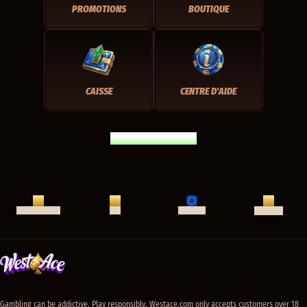
PROMOTIONS
BOUTIQUE
CAISSE
CENTRE D'AIDE
PAGE D'ACCUEIL
LIVE CHAT
CENTRE D'AIDE
APP
FRANÇAIS
Gambling can be addictive. Play responsibly. Westace.com only accepts customers over 18