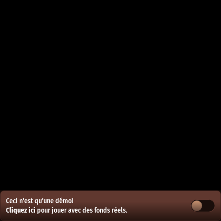
Ceci n'est qu'une démo!
Cliquez ici
pour jouer avec des fonds réels.