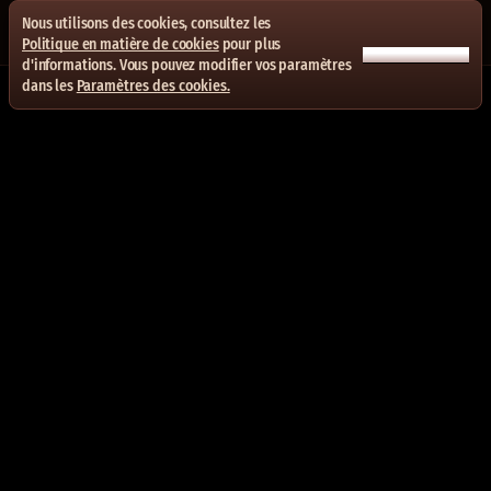
Nous utilisons des cookies, consultez les
Politique en matière de cookies
pour plus
ACCEPTER TOUT
d'informations. Vous pouvez modifier vos paramètres
dans les
Paramètres des cookies.