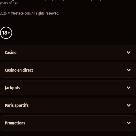
years of age.
2026 © Westace.com All rights reserved.
Casino
Casino en direct
Jackpots
Paris sportifs
Promotions