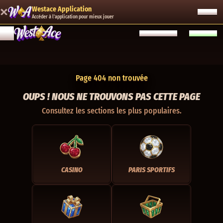
Westace Application
OUVRIR
Accéder à l'application pour mieux jouer
SE CONNECTER
S'INSCRIRE
Page 404 non trouvée
OUPS ! NOUS NE TROUVONS PAS CETTE PAGE
Consultez les sections les plus populaires.
CASINO
PARIS SPORTIFS