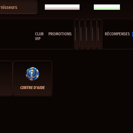
SE CONNECTER
S'INSCRIRE
rnisseurs
CLUB
PROMOTIONS
RÉCOMPENSES
VIP
CENTRE D'AIDE