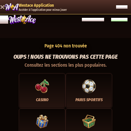
Westace Application
OUVRIR
Accéder à l'application pour mieux jouer
SE CONNECTER
S'INSCRIRE
Page 404 non trouvée
OUPS ! NOUS NE TROUVONS PAS CETTE PAGE
Consultez les sections les plus populaires.
CASINO
PARIS SPORTIFS