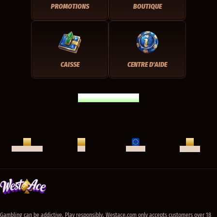
PROMOTIONS
BOUTIQUE
CAISSE
CENTRE D'AIDE
PAGE D'ACCUEIL
LIVE CHAT
CENTRE D'AIDE
APP
FRANÇAIS
Gambling can be addictive. Play responsibly. Westace.com only accepts customers over 18