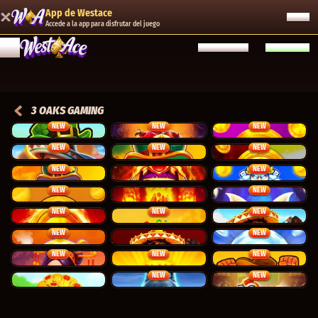
App de Westace
ABRIR
Accede a la app para disfrutar del juego
INICIA SESIÓN
REGÍSTRATE
3 OAKS GAMING
NEW
NEW
NEW
4 Fortune Clovers
More Magic Apple
3 Super Coin Volcanoes
NEW
NEW
NEW
Green Chilli 2
Lucky Penny
Coin Volcano
NEW
NEW
Lucky Penny 2
Egypt Fire
Lord of Thunder
NEW
NEW
Chili Coins
3 Coin Volcanoes
4 Fairy Flowers
NEW
NEW
NEW
Coin UP: Hot Fire
4 Pots of Egypt
3 Super Hot Chillies
NEW
NEW
3 Hot Teapots
3 Hot Chillies
Coin UP: Lightning
NEW
NEW
NEW
Coin Princess 1000
Lava Coins 2
Rush for Gold
NEW
NEW
3 Clover Pots
4 Wolf Drums
Little Farm