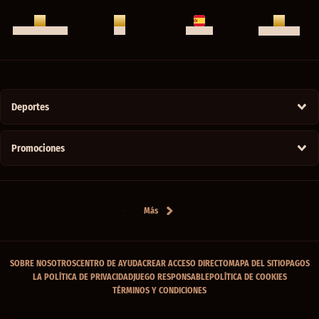
CHAT EN VIVO
CENTRO DE AYUDA
APP
ESPAÑOL
Deportes
Promociones
Más
SOBRE NOSOTROS
CENTRO DE AYUDA
CREAR ACCESO DIRECTO
MAPA DEL SITIO
PAGOS
LA POLÍTICA DE PRIVACIDAD
JUEGO RESPONSABLE
POLÍTICA DE COOKIES
TÉRMINOS Y CONDICIONES