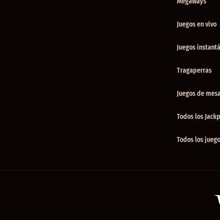
Megaways
Juegos en vivo
Juegos instant
Tragaperras
Juegos de mes
Todos los Jack
Todos los jueg