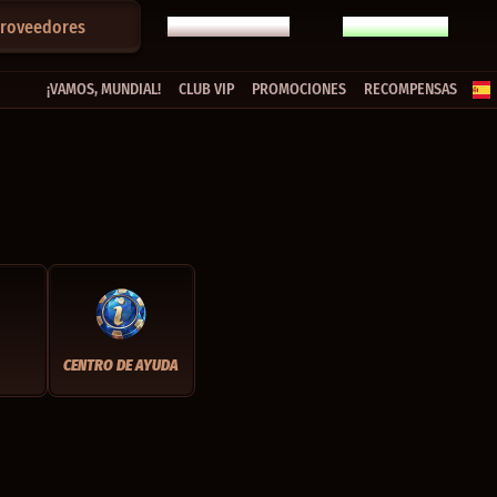
INICIA SESIÓN
REGÍSTRATE
Proveedores
¡VAMOS, MUNDIAL!
CLUB VIP
PROMOCIONES
RECOMPENSAS
CENTRO DE AYUDA