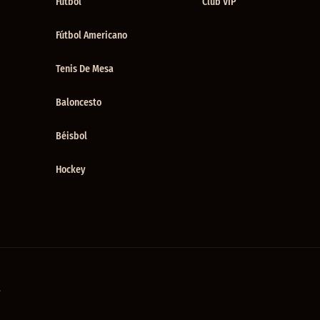
Fútbol
Club VIP
Fútbol Americano
Tenis De Mesa
Baloncesto
Béisbol
Hockey