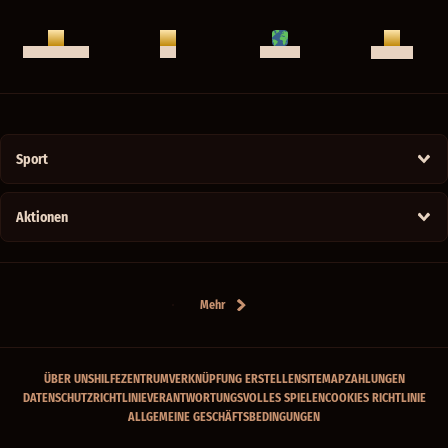
LIVE CHAT
HILFEZENTRUM
APP
DEUTSCH
Sport
Aktionen
Mehr
ÜBER UNS
HILFEZENTRUM
VERKNÜPFUNG ERSTELLEN
SITEMAP
ZAHLUNGEN
DATENSCHUTZRICHTLINIE
VERANTWORTUNGSVOLLES SPIELEN
COOKIES RICHTLINIE
ALLGEMEINE GESCHÄFTSBEDINGUNGEN