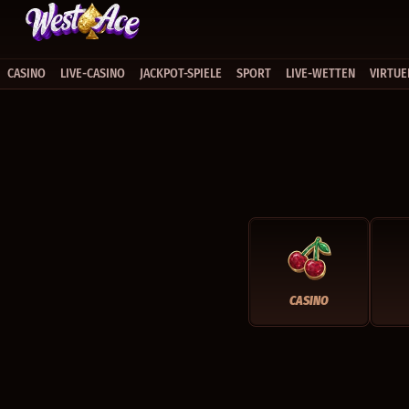
CASINO
LIVE-CASINO
JACKPOT-SPIELE
SPORT
LIVE-WETTEN
VIRTUE
CASINO