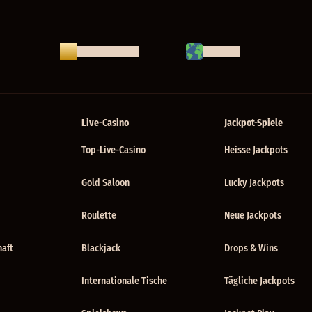
HILFEZENTRUM
DEUTSCH
Live-Casino
Jackpot-Spiele
Top-Live-Casino
Heisse Jackpots
Gold Saloon
Lucky Jackpots
Roulette
Neue Jackpots
haft
Blackjack
Drops & Wins
Internationale Tische
Tägliche Jackpots