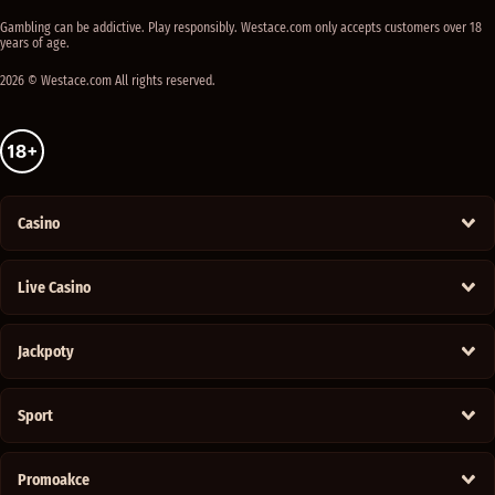
Gambling can be addictive. Play responsibly. Westace.com only accepts customers over 18
years of age.
2026 © Westace.com All rights reserved.
Casino
Live Casino
Jackpoty
Sport
Promoakce