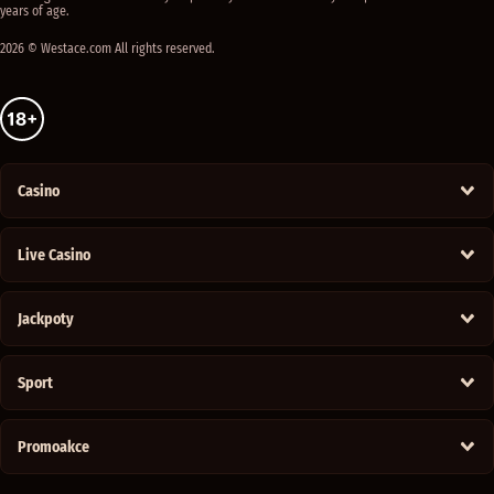
years of age.
2026 © Westace.com All rights reserved.
Casino
Live Casino
Jackpoty
Sport
Promoakce