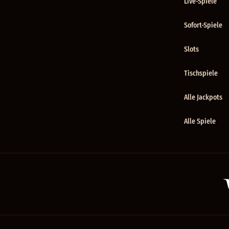
Live-Spiele
Sofort-Spiele
Slots
Tischspiele
Alle Jackpots
Alle Spiele