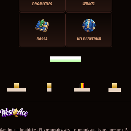
PROMOTIES
WINKEL
KASSA
HELPCENTRUM
STARTPAGINA
LIVE CHAT
HELPCENTRUM
APP
NEDERLANDS
Gambling can be addictive. Play responsibly. Westace.com only accepts customers over 18