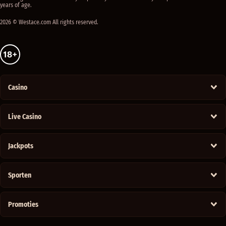
years of age.
2026 © Westace.com All rights reserved.
Casino
Live Casino
Jackpots
Sporten
Promoties