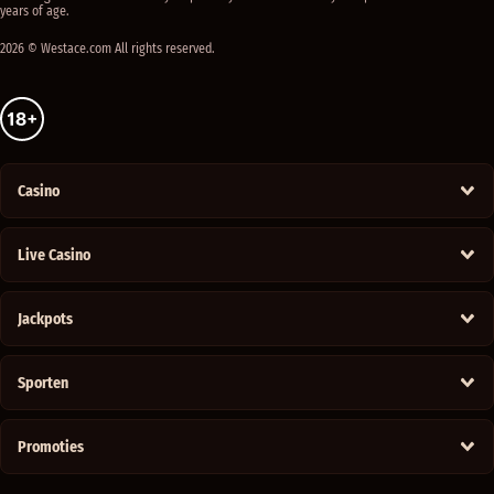
years of age.
2026 © Westace.com All rights reserved.
Casino
Live Casino
Jackpots
Sporten
Promoties