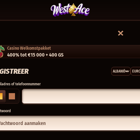
Casino Welkomstpakket
400% tot €15 000 + 400 GS
GISTREER
iladres of telefoonnummer
twoord