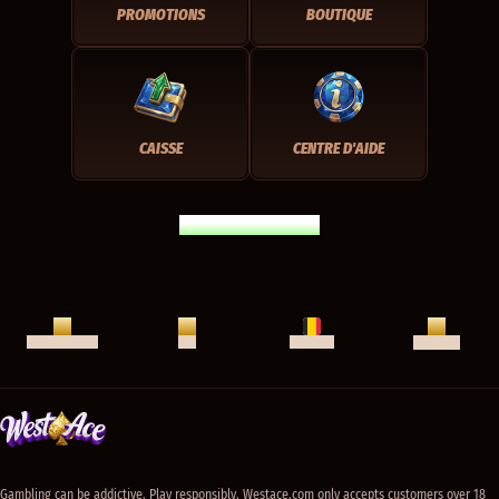
PROMOTIONS
BOUTIQUE
CAISSE
CENTRE D'AIDE
PAGE D'ACCUEIL
LIVE CHAT
CENTRE D'AIDE
APP
FRANÇAIS
Gambling can be addictive. Play responsibly. Westace.com only accepts customers over 18