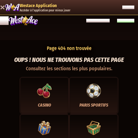
Westace Application
OUVRIR
Accéder à l'application pour mieux jouer
SE CONNECTER
S'INSCRIRE
Page 404 non trouvée
OUPS ! NOUS NE TROUVONS PAS CETTE PAGE
Consultez les sections les plus populaires.
CASINO
PARIS SPORTIFS