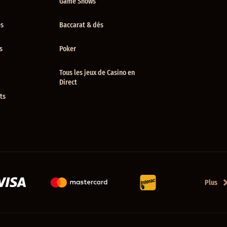
Game Shows
és
Baccarat & dés
s
Poker
Tous les jeux de Casino en
Direct
ts
Plus