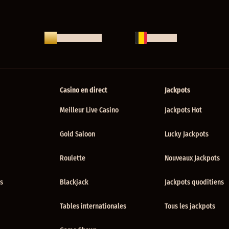
CENTRE D'AIDE
FRANÇAIS
Casino en direct
Jackpots
Meilleur Live Casino
Jackpots Hot
Gold Saloon
Lucky Jackpots
Roulette
Nouveaux Jackpots
s
Blackjack
Jackpots quoditiens
Tables internationales
Tous les jackpots