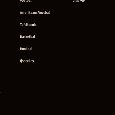
Voetbal
Club VIP
Amerikaans Voetbal
Tafeltennis
Basketbal
Honkbal
Ijshockey