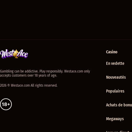
Casino
En vedette
Gambling can be addictive. Play responsibly. Westace.com only
accepts customers over 18 years of age.
Nouveautés
2026 © Westace.com All rights reserved.
Populaires
Achats de bonu
Megaways