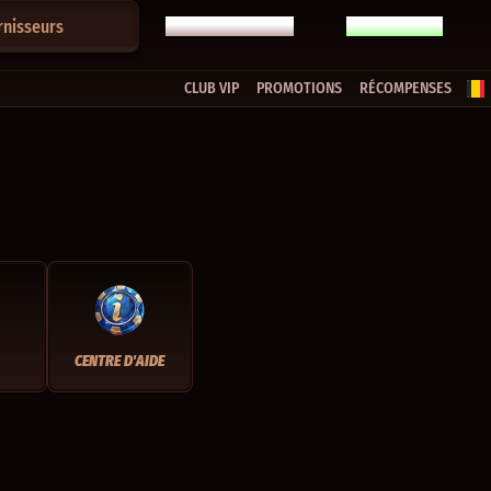
SE CONNECTER
S'INSCRIRE
rnisseurs
CLUB VIP
PROMOTIONS
RÉCOMPENSES
CENTRE D'AIDE