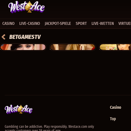
CASINO
LIVE-CASINO
JACKPOT-SPIELE
SPORT
LIVE-WETTEN
VIRTUE
BETGAMESTV
Lucky 7
Bet on Poker
Lucky 5
Casino
Top
Gambling can be addictive. Play responsibly. Westace.com only
accepts customers over 18 years of age.