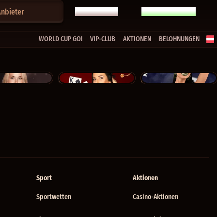
EINLOGGEN
REGISTRIEREN
Anbieter
WORLD CUP GO!
VIP-CLUB
AKTIONEN
BELOHNUNGEN
Baccarat
BetGames - Lobby
Sport
Aktionen
Sportwetten
Casino-Aktionen