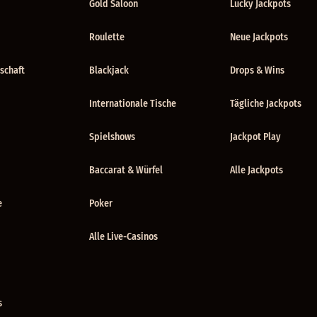
Gold Saloon
Lucky Jackpots
Roulette
Neue Jackpots
schaft
Blackjack
Drops & Wins
Internationale Tische
Tägliche Jackpots
Spielshows
Jackpot Play
Baccarat & Würfel
Alle Jackpots
e
Poker
Alle Live-Casinos
s