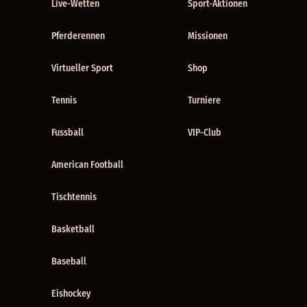
Live-Wetten
Sport-Aktionen
Pferderennen
Missionen
Virtueller Sport
Shop
Tennis
Turniere
Fussball
VIP-Club
American Football
Tischtennis
Basketball
Baseball
Eishockey