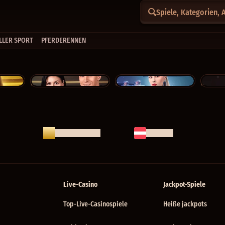
Spiele, Kategorien, 
LLER SPORT
PFERDERENNEN
Wheel of Fortune
Lucky 6
War of Bets
HILFEZENTRUM
DEUTSCH
Live-Casino
Jackpot-Spiele
Top-Live-Casinospiele
Heiße jackpots